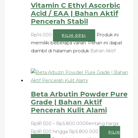
Vitamin C Ethyl Ascorbic
Acid / EAA | Bahan Aktif
Pencerah Stabil
Rp
14.000
Produk ini
PILIH OPSI
memiliki beberapa varian. Pilihan ini dapat
diambil di halaman produk
Bahan Aktif
Beta Arbutin Powder Pure
Grade | Bahan Aktif
Pencerah Kulit Alami
Rp
81.500
–
Rp
5.800.000
Rentang harga:
Rp81.500 hingga Rp5.800.000
PILIH