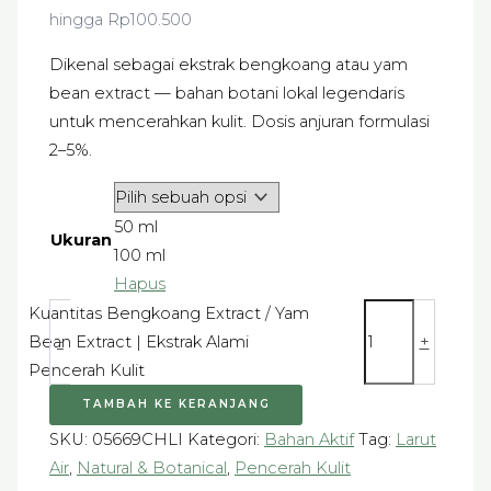
hingga Rp100.500
Dikenal sebagai ekstrak bengkoang atau yam
bean extract — bahan botani lokal legendaris
untuk mencerahkan kulit. Dosis anjuran formulasi
2–5%.
50 ml
Ukuran
100 ml
Hapus
Kuantitas Bengkoang Extract / Yam
Bean Extract | Ekstrak Alami
-
+
Pencerah Kulit
TAMBAH KE KERANJANG
SKU:
05669CHLI
Kategori:
Bahan Aktif
Tag:
Larut
Air
,
Natural & Botanical
,
Pencerah Kulit