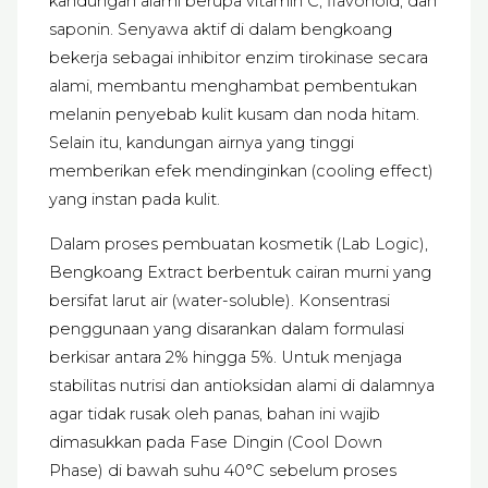
kandungan alami berupa vitamin C, flavonoid, dan
saponin. Senyawa aktif di dalam bengkoang
bekerja sebagai inhibitor enzim tirokinase secara
alami, membantu menghambat pembentukan
melanin penyebab kulit kusam dan noda hitam.
Selain itu, kandungan airnya yang tinggi
memberikan efek mendinginkan (cooling effect)
yang instan pada kulit.
Dalam proses pembuatan kosmetik (Lab Logic),
Bengkoang Extract berbentuk cairan murni yang
bersifat larut air (water-soluble). Konsentrasi
penggunaan yang disarankan dalam formulasi
berkisar antara 2% hingga 5%. Untuk menjaga
stabilitas nutrisi dan antioksidan alami di dalamnya
agar tidak rusak oleh panas, bahan ini wajib
dimasukkan pada Fase Dingin (Cool Down
Phase) di bawah suhu 40°C sebelum proses