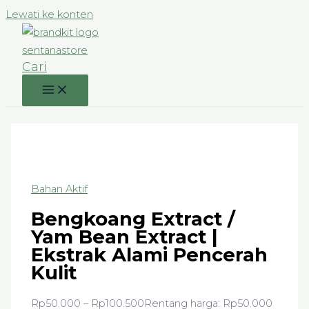
Lewati ke konten
Cari
Bahan Aktif
Bengkoang Extract /
Yam Bean Extract |
Ekstrak Alami Pencerah
Kulit
Rp
50.000
–
Rp
100.500
Rentang harga: Rp50.000