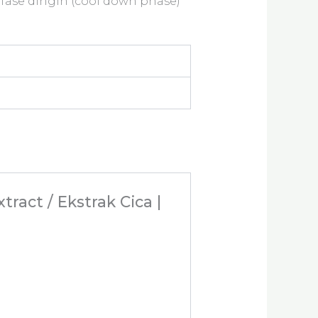
a fase dingin (cool down phase)
ract / Ekstrak Cica |