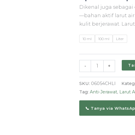
Cica
Dikenal juga sebagai
|
—bahan aktif larut a
Bahan
kulit berjerawat. Larut 
Aktif
Anti-
10 ml
100 ml
Liter
Jerawat
dan
Soothing
Ta
-
+
SKU:
06054CHLI
Kateg
Tag:
Anti-Jerawat
,
Larut A
📞 Tanya via WhatsA