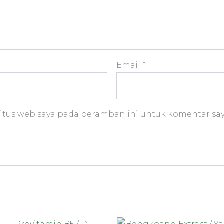
Email
*
itus web saya pada peramban ini untuk komentar say
Rentang
R
Produk
Pr