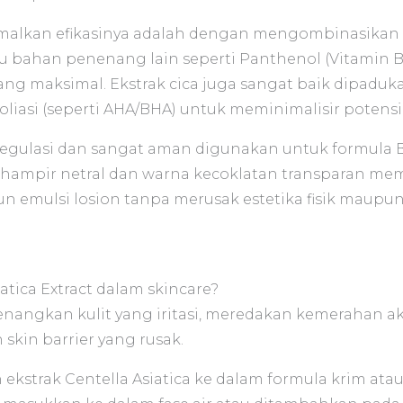
imalkan efikasinya adalah dengan mengombinasikan 
tau bahan penenang lain seperti Panthenol (Vitamin
 yang maksimal. Ekstrak cica juga sangat baik dipadu
iasi (seperti AHA/BHA) untuk meminimalisir potensi 
regulasi dan sangat aman digunakan untuk formula BP
a hampir netral dan warna kecoklatan transparan 
 emulsi losion tanpa merusak estetika fisik maupun 
atica Extract dalam skincare?
nangkan kulit yang iritasi, meredakan kemerahan aki
kin barrier yang rusak.
kstrak Centella Asiatica ke dalam formula krim atau