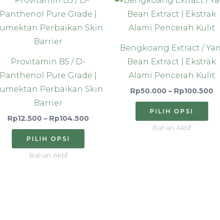
harga:
h
ini
ini
0
Rp12.500
R
hingga
h
memiliki
me
00
Rp104.500
R
a
beberapa
be
Bengkoang Extract / Ya
varian.
var
Provitamin B5 / D-
Bean Extract | Ekstrak
Pilihan
Pi
Panthenol Pure Grade |
Alami Pencerah Kulit
ini
ini
umektan Perbaikan Skin
Rp
50.000
–
Rp
100.500
dapat
da
Barrier
diambil
di
PILIH OPSI
Rp
12.500
–
Rp
104.500
di
di
Bahan Aktif
halaman
ha
PILIH OPSI
produk
pr
Bahan Aktif