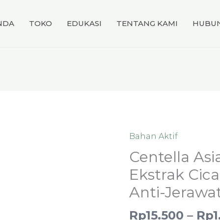
NDA
TOKO
EDUKASI
TENTANG KAMI
HUBUN
Bahan Aktif
Kuantitas
Centella
Centella Asia
Asiatica
Ekstrak Cica
Extract
Anti-Jerawa
/
Ekstrak
Rp
15.500
–
Rp
1