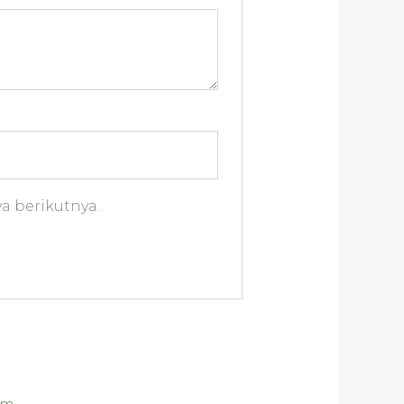
a berikutnya.
entang
oduk