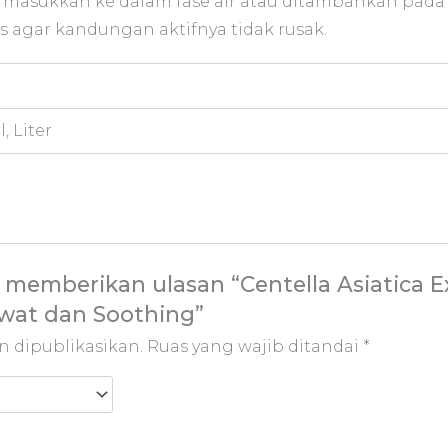
 jadi masukkan ke dalam fase air atau ditambahkan pad
s agar kandungan aktifnya tidak rusak.
, Liter
memberikan ulasan “Centella Asiatica Ext
awat dan Soothing”
n dipublikasikan.
Ruas yang wajib ditandai
*