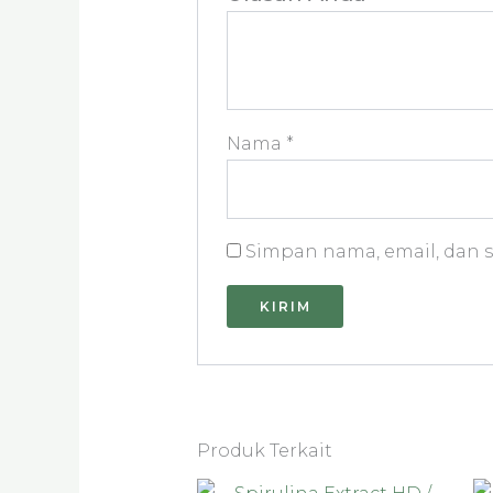
Nama
*
Simpan nama, email, dan s
Produk Terkait
Rentang
Produk