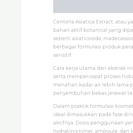
Deskripsi
Informasi Tambaha
Centella Asiatica Extract, atau
bahan aktif botanical yang dip
seperti asiaticoside, madecassos
berbagai formulasi produk pera
sensitif.
Cara kerja utama dari ekstrak i
serta mempercepat proses hidras
menahan kadar air lebih lama p
penyembuhan bekas jerawat ta
Dalam praktik formulasi kosmetik
ideal dimasukkan pada fase din
aktifnya. Dosis penggunaan yan
hydrating toner, ampoule, dan