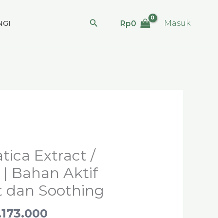
Cari
GI
Masuk
Rp
0
Rentang
harga:
tica Extract /
Rp15.500
 | Bahan Aktif
hingga
t dan Soothing
Rp1.173.000
.173.000