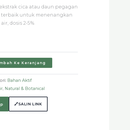
 ekstrak cica atau daun pegagan
ir terbaik untuk menenangkan
air, dosis 2-5%.
mbah Ke Keranjang
ori:
Bahan Aktif
ir
,
Natural & Botanical
🔗
SALIN LINK
pp