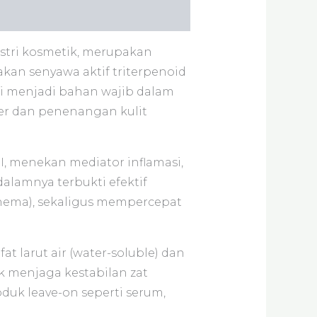
ustri kosmetik, merupakan
akan senyawa aktif triterpenoid
 ini menjadi bahan wajib dalam
ier dan penenangan kulit
I, menekan mediator inflamasi,
dalamnya terbukti efektif
thema), sekaligus mempercepat
at larut air (water-soluble) dan
k menjaga kestabilan zat
duk leave-on seperti serum,