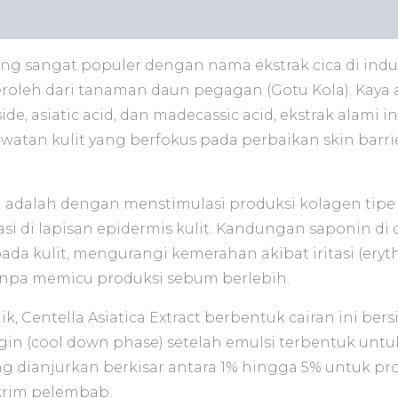
n
Ulasan (0)
 yang sangat populer dengan nama ekstrak cica di ind
eroleh dari tanaman daun pegagan (Gotu Kola). Kaya 
ide, asiatic acid, dan madecassic acid, ekstrak alami
watan kulit yang berfokus pada perbaikan skin barr
ni adalah dengan menstimulasi produksi kolagen tipe 
i di lapisan epidermis kulit. Kandungan saponin di 
ada kulit, mengurangi kemerahan akibat iritasi (ery
npa memicu produksi sebum berlebih.
, Centella Asiatica Extract berbentuk cairan ini bersif
gin (cool down phase) setelah emulsi terbentuk untu
g dianjurkan berkisar antara 1% hingga 5% untuk pro
 krim pelembab.