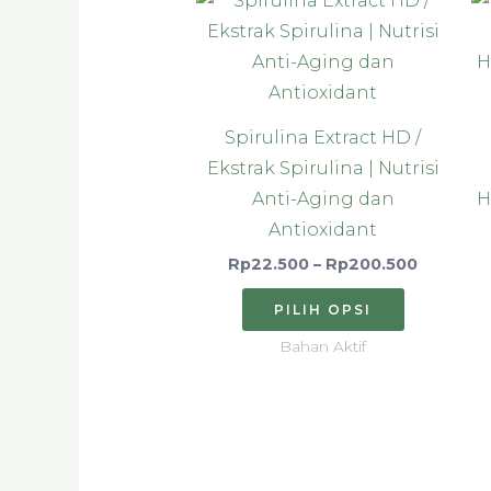
harga:
ini
Rp22.50
hingga
memiliki
Rp200.5
beberap
varian.
Spirulina Extract HD /
Pilihan
Ekstrak Spirulina | Nutrisi
ini
Anti-Aging dan
H
dapat
Antioxidant
diambil
Rp
22.500
–
Rp
200.500
di
halaman
PILIH OPSI
produk
Bahan Aktif