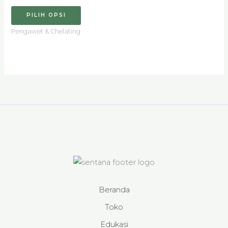
di
halaman
PILIH OPSI
produk
Pengawet & Chelating
Beranda
Toko
Edukasi