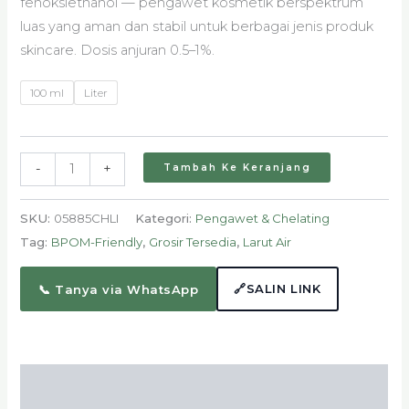
fenoksiethanol — pengawet kosmetik berspektrum
luas yang aman dan stabil untuk berbagai jenis produk
skincare. Dosis anjuran 0.5–1%.
100 ml
Liter
-
+
Tambah Ke Keranjang
SKU:
05885CHLI
Kategori:
Pengawet & Chelating
Tag:
BPOM-Friendly
,
Grosir Tersedia
,
Larut Air
🔗
SALIN LINK
📞 Tanya via WhatsApp
Deskripsi