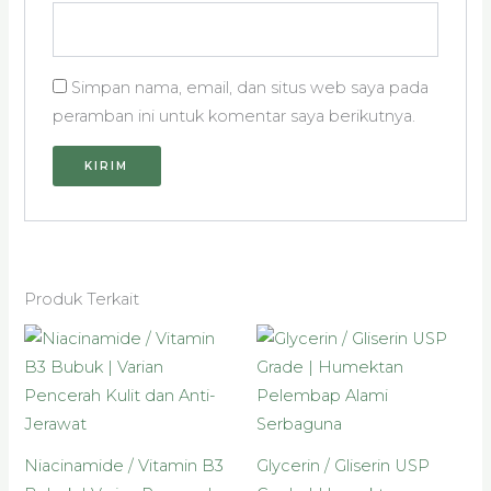
Simpan nama, email, dan situs web saya pada
peramban ini untuk komentar saya berikutnya.
Produk Terkait
Rentang
Rentan
Produk
Produk
harga:
harga:
ini
ini
Rp12.000
Rp19.50
hingga
hingga
memiliki
memiliki
Rp87.000
Rp117.5
beberapa
beberapa
varian.
varian.
Niacinamide / Vitamin B3
Glycerin / Gliserin USP
Pilihan
Pilihan