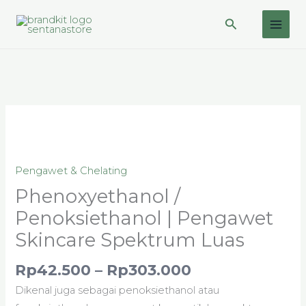
Lewati
Cari
ke
konten
Rentang
Kuantitas
harga:
Phenoxyethanol
Rp42.500
/
hingga
Pengawet & Chelating
Penoksiethanol
Rp303.000
|
Phenoxyethanol /
Pengawet
Penoksiethanol | Pengawet
Skincare
Skincare Spektrum Luas
Spektrum
Luas
Rp
42.500
–
Rp
303.000
Dikenal juga sebagai penoksiethanol atau