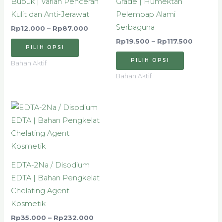
Bubuk | Varian Pencerah
Grade | Humektan
ini
ini
Kulit dan Anti-Jerawat
Pelembap Alami
dapat
dapat
Serbaguna
Rp
12.000
–
Rp
87.000
diambil
diambil
Rp
19.500
–
Rp
117.500
di
di
PILIH OPSI
halaman
halaman
PILIH OPSI
Bahan Aktif
produk
produk
Bahan Aktif
Rentang
Produk
harga:
ini
Rp35.000
hingga
memiliki
Rp232.000
beberapa
varian.
EDTA-2Na / Disodium
Pilihan
EDTA | Bahan Pengkelat
ini
Chelating Agent
dapat
Kosmetik
diambil
Rp
35.000
–
Rp
232.000