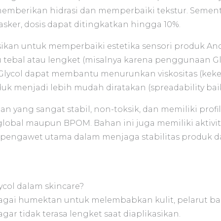
emberikan hidrasi dan memperbaiki tekstur. Sementa
asker, dosis dapat ditingkatkan hingga 10%.
ikan untuk memperbaiki estetika sensori produk An
alu tebal atau lengket (misalnya karena penggunaan 
Glycol dapat membantu menurunkan viskositas (keke
k menjadi lebih mudah diratakan (spreadability baik) 
n yang sangat stabil, non-toksik, dan memiliki prof
global maupun BPOM. Bahan ini juga memiliki aktivi
ngawet utama dalam menjaga stabilitas produk dar
ycol dalam skincare?
ebagai humektan untuk melembabkan kulit, pelarut b
ar tidak terasa lengket saat diaplikasikan.