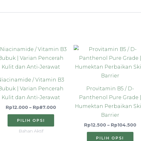
Rentang
R
Produk
Pr
harga:
h
ini
ini
0
Rp12.000
R
hingga
h
memiliki
me
00
Rp87.000
R
a
beberapa
be
Niacinamide / Vitamin B3
varian.
var
Bubuk | Varian Pencerah
Provitamin B5 / D-
Pilihan
Pi
Kulit dan Anti-Jerawat
Panthenol Pure Grade 
ini
ini
Humektan Perbaikan Sk
Rp
12.000
–
Rp
87.000
dapat
da
Barrier
diambil
di
PILIH OPSI
Rp
12.500
–
Rp
104.500
di
di
Bahan Aktif
halaman
ha
PILIH OPSI