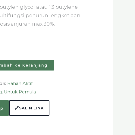
utylen glycol atau 1,3 butylene
ltifungsi penurun lengket dan
Dosis anjuran max 30%.
mbah Ke Keranjang
ori:
Bahan Aktif
g
,
Untuk Pemula
🔗
SALIN LINK
pp