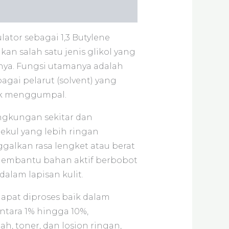
lator sebagai 1,3 Butylene
kan salah satu jenis glikol yang
nya. Fungsi utamanya adalah
gai pelarut (solvent) yang
dak menggumpal.
ingkungan sekitar dan
lekul yang lebih ringan
alkan rasa lengket atau berat
g membantu bahan aktif berbobot
alam lapisan kulit.
dapat diproses baik dalam
tara 1% hingga 10%,
h, toner, dan losion ringan,