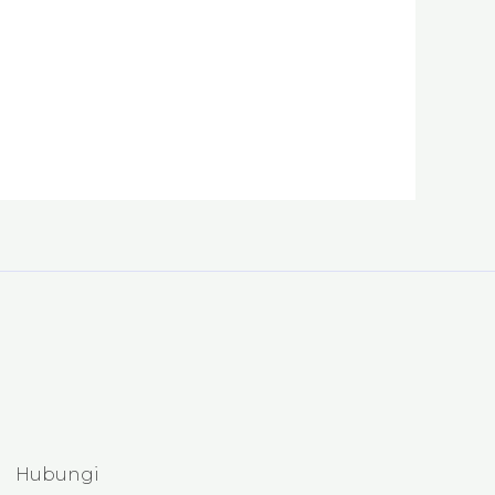
oduk
Hubungi