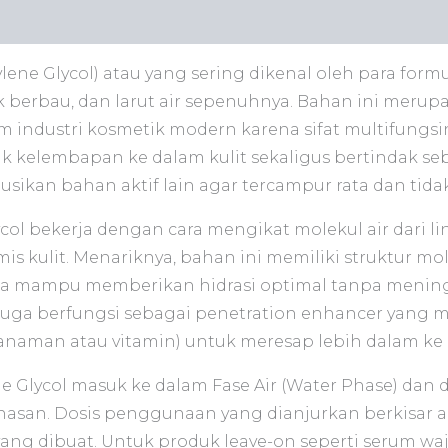
n
Ulasan (0)
lene Glycol) atau yang sering dikenal oleh para formu
ak berbau, dan larut air sepenuhnya. Bahan ini merupa
 industri kosmetik modern karena sifat multifungsi
kelembapan ke dalam kulit sekaligus bertindak seba
busikan bahan aktif lain agar tercampur rata dan ti
col bekerja dengan cara mengikat molekul air dari l
s kulit. Menariknya, bahan ini memiliki struktur mo
ga mampu memberikan hidrasi optimal tanpa meningg
ini juga berfungsi sebagai penetration enhancer yan
tanaman atau vitamin) untuk meresap lebih dalam ke d
ne Glycol masuk ke dalam Fase Air (Water Phase) dan 
an. Dosis penggunaan yang dianjurkan berkisar an
ng dibuat. Untuk produk leave-on seperti serum waja