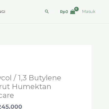
Cari
GI
Masuk
Rp
0
Rentang
harga:
col / 1,3 Butylene
Rp31.000
larut Humektan
hingga
care
Rp245.000
245.000