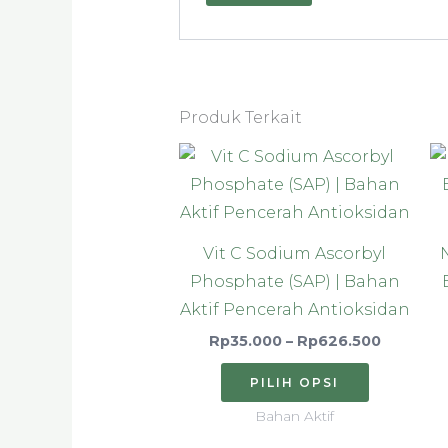
Produk Terkait
Rentang
Produk
harga:
ini
Rp35.00
hingga
memiliki
Rp626.5
beberap
Vit C Sodium Ascorbyl
varian.
Phosphate (SAP) | Bahan
Pilihan
Aktif Pencerah Antioksidan
ini
Rp
35.000
–
Rp
626.500
dapat
diambil
PILIH OPSI
di
Bahan Aktif
halaman