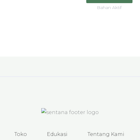
produk
pr
Bahan Aktif
Toko
Edukasi
Tentang Kami