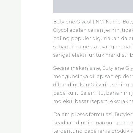
Deskripsi
Informasi Tambaha
Butylene Glycol (INCI Name: Buty
Glycol adalah cairan jernih, tid
paling populer digunakan dalam
sebagai humektan yang menarik 
sangat efektif untuk mendistri
Secara mekanisme, Butylene Gly
menguncinya di lapisan epidermi
dibandingkan Gliserin, sehing
pada kulit. Selain itu, bahan 
molekul besar (seperti ekstrak 
Dalam proses formulasi, Butyle
keadaan dingin maupun pemanas
tergantung pada jenis produk ya