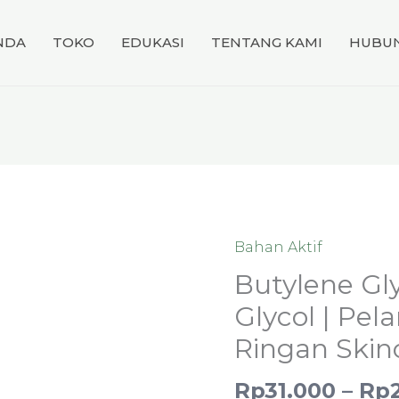
NDA
TOKO
EDUKASI
TENTANG KAMI
HUBUN
Bahan Aktif
Kuantitas
Butylene
Butylene Gly
Glycol
Glycol | Pe
/
Ringan Skin
1,3
Butylene
Rp
31.000
–
Rp