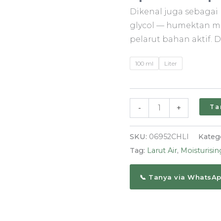
Glycol
Dikenal juga sebagai b
|
glycol — humektan mu
Pelarut
pelarut bahan aktif. 
Humektan
Ringan
100 ml
Liter
Skincare
Ta
-
+
SKU:
06952CHLI
Kateg
Tag:
Larut Air
,
Moisturisin
📞 Tanya via WhatsA