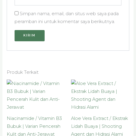
Simpan nama, email, dan situs web saya pada
peramban ini untuk komentar saya berikutnya.
Produk Terkait
Rentang
Renta
Produk
Produk
harga:
harga:
ini
ini
Rp12.000
Rp30.
hingga
hingg
memiliki
memiliki
Rp87.000
Rp477
beberapa
beberapa
varian.
varian.
Niacinamide / Vitamin B3
Aloe Vera Extract / Ekstrak
Pilihan
Pilihan
Bubuk | Varian Pencerah
Lidah Buaya | Shooting
ini
ini
Kulit dan Anti-Jerawat
Agent dan Hidrasi Alami