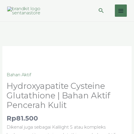
Lewati
Cari
ke
konten
Kuantitas
Hydroxyapatite
Cysteine
Bahan Aktif
Glutathione
|
Hydroxyapatite Cysteine
Bahan
Glutathione | Bahan Aktif
Aktif
Pencerah Kulit
Pencerah
Kulit
Rp
81.500
Dikenal juga sebagai Kalilight S atau kompleks