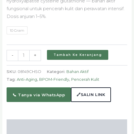
hydroxyapatite cysteine glutathione — bahan aktif
fungsional untuk pencerah kulit dan perawatan intensif.
Dosis anjuran 1–5%.
10 Gram
-
+
Tambah Ke Keranjang
SKU:
08149CHSO
Kategori:
Bahan Aktif
Tag:
Anti-Aging
,
BPOM-Friendly
,
Pencerah Kulit
🔗
SALIN LINK
📞 Tanya via WhatsApp
Deskripsi